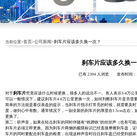
当前位置>
首页>
公司新闻>
刹车片应该多久换一次？
刹车片应该多久换一
已有 2394 人浏览 发布时间：20
对于
刹车片
究竟应该什么时候更换，很多人的说法不一。有人表示3-4万公
可以一般情况下，建议刹车片4-6万公里更换一次，如何判断刹车片是否需
简单的方法就是看仪表盘的提示，当刹车片指示灯常亮的时候，就需要及时
度，做到心中有数。通常情况下，一副全新的刹车片的厚度在1.5cm左右，如
更换了。
第二：听声音，如果在轻点刹车的同时伴随有“铁蹭铁”的丝丝声（也有可
刹车片必须立即更换。因为刹车片两侧的极限标识已经直接摩擦刹车盘，证
车片的同时要配合刹车盘的检查，出现这种声音时往往刹车盘已经受到损坏