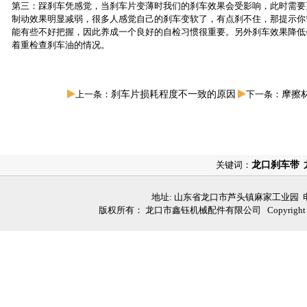
第三：踩刹车凭感觉，当刹车片变薄时我们的刹车效果会受影响，此时需要
制动效果明显减弱，很多人感觉自己的刹车变软了，有点刹不住，那提示你
能有些不好把握，因此养成一个良好的自检习惯很重要。另外刹车效果降低
着重检查刹车油的情况。
上一条：
刹车片损耗程度不一致的原因
下一条：
摩擦
关键词：
龙口刹车带
地址: 山东省龙口市芦头镇麻家工业园 电话: 05
版权所有： 龙口市鑫钰机械配件有限公司 Copyright (C)